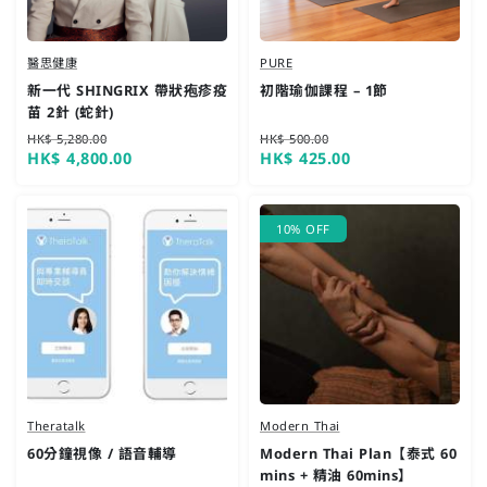
醫思健康
PURE
新一代 SHINGRIX 帶狀疱疹疫
初階瑜伽課程 – 1節
苗 2針 (蛇針)
HK$ 5,280.00
HK$ 500.00
HK$ 4,800.00
HK$ 425.00
快速查看
快速查看
10% OFF
Theratalk
Modern Thai
60分鐘視像 / 語音輔導
Modern Thai Plan【泰式 60
mins + 精油 60mins】